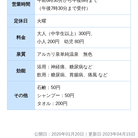
午前6時30分から午後8時まで
営業時間
（午後7時30分まで受付）
定休日
火曜
大人（中学生以上）300円、
料金
小人 200円 幼児 80円
泉質
アルカリ泉単純温泉 無色
浴用：神経痛、糖尿病など
効能
飲用：糖尿病、胃腸病、痛風 など
石鹸：50円
その他
シャンプー：50円
タオル：200円
公開日：
2020年01月20日
｜
更新日:2023年04月15日