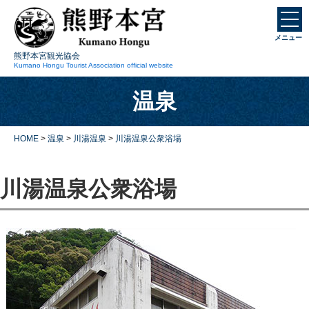
本
文
メニュー
に
熊野本宮観光協会
ス
Kumano Hongu Tourist Association official website
キ
温泉
ッ
プ
HOME
>
温泉
>
川湯温泉
>
川湯温泉公衆浴場
川湯温泉公衆浴場