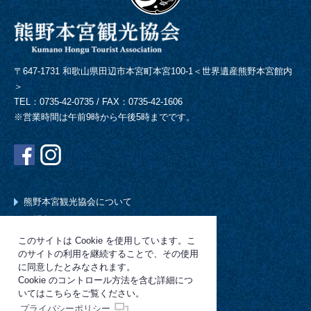
〒647-1731 和歌山県田辺市本宮町本宮100-1＜世界遺産熊野本宮館内
＞
TEL：0735-42-0735 / FAX：0735-42-1606
※営業時間は午前9時から午後5時までです。
熊野本宮観光協会について
お問合わせ
リンク集
このサイトは Cookie を使用しています。こ
のサイトの利用を継続することで、その使用
プライバシーポリシー
に同意したとみなされます。
サイトマップ
Cookie のコントロール方法を含む詳細につ
会員向けページ
いてはこちらをご覧ください。
プライバシーポリシー