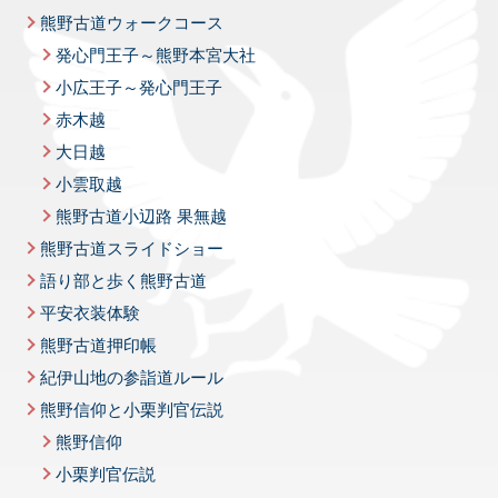
熊野古道ウォークコース
発心門王子～熊野本宮大社
小広王子～発心門王子
赤木越
大日越
小雲取越
熊野古道小辺路 果無越
熊野古道スライドショー
語り部と歩く熊野古道
平安衣装体験
熊野古道押印帳
紀伊山地の参詣道ルール
熊野信仰と小栗判官伝説
熊野信仰
小栗判官伝説