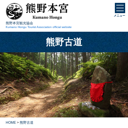
本
文
メニュー
に
熊野本宮観光協会
ス
Kumano Hongu Tourist Association official website
キ
熊野古道
ッ
プ
HOME
>
熊野古道