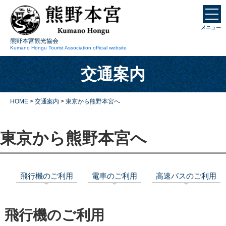
本
文
メニュー
に
熊野本宮観光協会
ス
Kumano Hongu Tourist Association official website
キ
交通案内
ッ
プ
HOME
>
交通案内
>
東京から熊野本宮へ
東京から熊野本宮へ
飛行機のご利用
電車のご利用
高速バスのご利用
飛行機のご利用